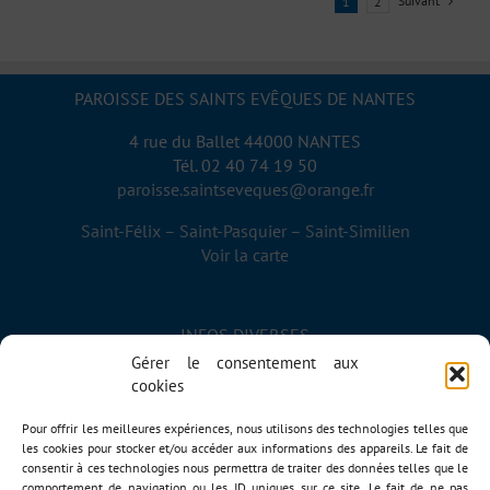
Suivant
1
2
PAROISSE DES SAINTS EVÊQUES DE NANTES
4 rue du Ballet 44000 NANTES
Tél. 02 40 74 19 50
paroisse.saintseveques@orange.fr
Saint-Félix – Saint-Pasquier – Saint-Similien
Voir la carte
INFOS DIVERSES
Gérer le consentement aux
Plan du site
cookies
Historique de la paroisse
Diocèse de Nantes
Pour offrir les meilleures expériences, nous utilisons des technologies telles que
les cookies pour stocker et/ou accéder aux informations des appareils. Le fait de
consentir à ces technologies nous permettra de traiter des données telles que le
comportement de navigation ou les ID uniques sur ce site. Le fait de ne pas